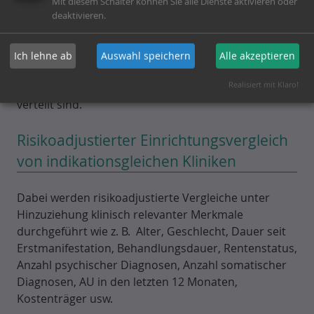
Mit diesem Schalter können Sie alle Dienste aktivieren oder
Faktor Klinik zu.
deaktivieren.
Tatsächlich ist dies in der Regel ein ungerechter
Fehlschluss, insbesondere, wenn man davon
Ich lehne ab
Auswahl speichern
Alle akzeptieren
ausgehen kann (muss), dass wichtige Merkmale der
Realisiert mit Klaro!
Patienten zwischen den Kliniken unterschiedlich
verteilt sind.
Risikoadjustierter Einrichtungsvergleich
von indikationsgleichen Kliniken
Dabei werden risikoadjustierte Vergleiche unter
Hinzuziehung klinisch relevanter Merkmale
durchgeführt wie z. B. Alter, Geschlecht, Dauer seit
Erstmanifestation, Behandlungsdauer, Rentenstatus,
Anzahl psychischer Diagnosen, Anzahl somatischer
Diagnosen, AU in den letzten 12 Monaten,
Kostenträger usw.