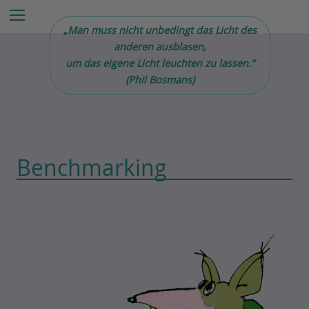
Z
Menu
u
„Man muss nicht unbedingt das Licht des
m
anderen ausblasen,
I
um das eigene Licht leuchten zu lassen.”
n
(Phil Bosmans)
h
a
l
t
e
Benchmarking
s
p
r
i
n
g
e
n