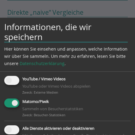
Direkte „naive“ Vergleiche
Informationen, die wir
Zunächst wird mit jedem einzelnen
speichern
Vergleichskriterium ein Overall-Test zwischen den
Kliniken durchgeführt. Bei einem signifikanten
Hier können Sie einsehen und anpassen, welche Information
Overall-Test zu jeder Skala wurde jede Klinik mit den
wir über Sie sammeln.
Um mehr zu erfahren, lesen Sie bitte
Anderen verglichen und die Ergebnisse gewichtet
unsere
Datenschutzerklärung
.
(schlechter = 0 Punkte, gleich = 1 Punkt, besser = 3
Punkte). In diesem Verfahren werden direkte „naive“
Vergleiche zwischen den Einrichtungen angestellt.
YouTube / Vimeo Videos
YouTube oder Vimeo Videos abspielen
Direkte Vergleiche der Mittelwerte in einzelnen
Zweck
:
Externe Medien
Skalenbereichen zwischen verschiedenen Kliniken
Matomo/Piwik
(„naive Vergleiche“) berücksichtigen als feste
Sammeln von Besucherstatistiken
Einflussfaktoren die Faktoren „Klinik“ bzw. die
Zweck
:
Besucher-Statistiken
jeweiligen „Patienten“ der Klinik und ordnen
Alle Dienste aktivieren oder deaktivieren
gefundene Unterschiede im Wesentlichen dem