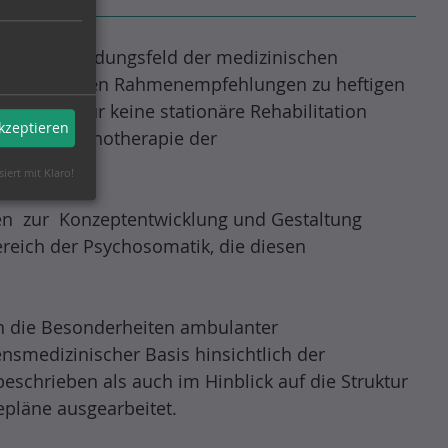
unges“ Anwendungsfeld der medizinischen
 diesbezüglichen Rahmenempfehlungen zu heftigen
ch nicht nur keine stationäre Rehabilitation
akzeptieren
cherte Psychotherapie der
siert mit Klaro!
ngen zur Konzeptentwicklung und Gestaltung
ereich der Psychosomatik, die diesen
n die Besonderheiten ambulanter
ensmedizinischer Basis hinsichtlich der
eschrieben als auch im Hinblick auf die Struktur
pläne ausgearbeitet.