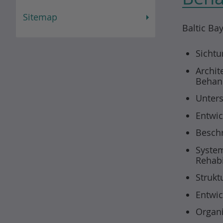
Sitemap
Baltic Ba
Sichtu
Archit
Behan
Unters
Entwic
Besch
System
Rehab
Strukt
Entwic
Organi