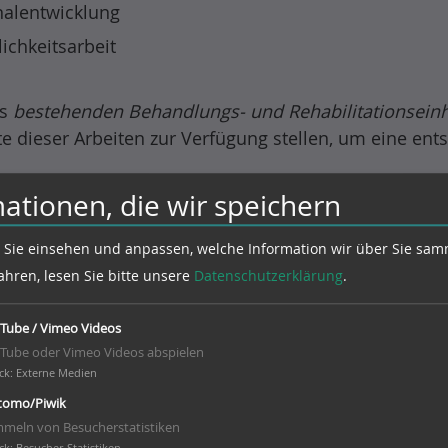
alentwicklung
lichkeitsarbeit
ts
bestehenden Behandlungs- und Rehabilitationseinh
te dieser Arbeiten zur Verfügung stellen, um eine en
tskatalog gilt sowohl für
stationäre Behandlungskonz
ationen, die wir speichern
en und tagesklinischen Behandlungseinheiten
.
 Sie einsehen und anpassen, welche Information wir über Sie sam
ahren, lesen Sie bitte unsere
Datenschutzerklärung
.
lante / tagesklinische Be
bilitation im Bereich der 
Tube / Vimeo Videos
Tube oder Vimeo Videos abspielen
ck
:
Externe Medien
ante Rehabilitation als spez
omo/Piwik
meln von Besucherstatistiken
ltensmedizinischer Strategien
ck
:
Besucher-Statistiken