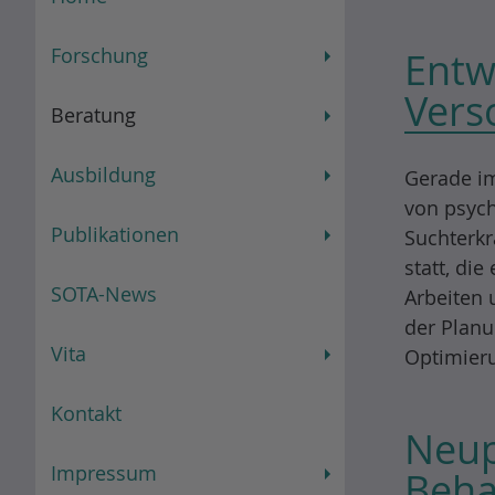
n
Forschung
Entw
Vers
Beratung
Ausbildung
Gerade im
von psych
Publikationen
Suchterkr
statt, die
SOTA-News
Arbeiten 
der Planu
Vita
Optimieru
Kontakt
Neup
Impressum
Beha