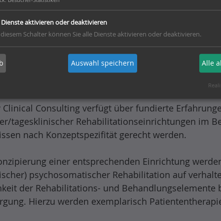
e Dienste aktivieren oder deaktivieren
ante Rehabilitation in der Psychosomatik ist ein „j
 diesem Schalter können Sie alle Dienste aktivieren oder deaktivieren.
ation, das bereits in der Phase der Erarbeitung der
sen geführt hat. Die ambulante Rehabilitation ist jedo
b
Auswahl speichern
Alle 
nd auch keine um das Krankheitsfolgenmodell angerei
n/teilstationären Akutversorgung.
Reali
y Clinical Consulting verfügt über fundierte Erfahru
r/tagesklinischer Rehabilitationseinrichtungen im B
issen nach Konzeptspezifität gerecht werden.
onzipierung einer entsprechenden Einrichtung werde
nischer) psychosomatischer Rehabilitation auf verhalt
chkeit der Rehabilitations- und Behandlungselemente b
rgung. Hierzu werden exemplarisch Patiententherapie