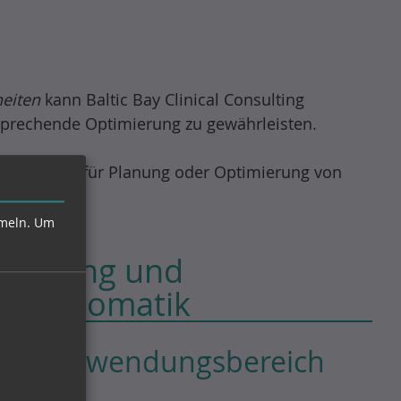
eiten
kann Baltic Bay Clinical Consulting
tsprechende Optimierung zu gewährleisten.
epte
sowie für Planung oder Optimierung von
meln.
Um
handlung und
Psychosomatik
ieller Anwendungsbereich