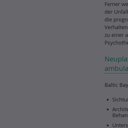
Ferner we
der Unfal
die progn
Verhalten
zu einer 
Psychothe
Neupla
ambulan
Baltic Ba
Sichtu
Archit
Behan
Unters