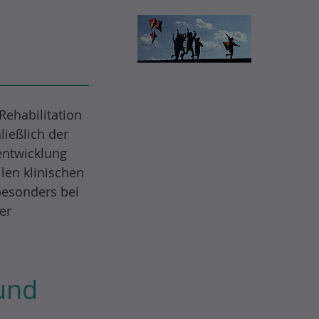
ehabilitation
ießlich der
entwicklung
llen klinischen
besonders bei
er
und