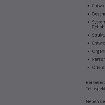
Entwic
Besch
System
Rehab
Strukt
Entwic
Organi
Person
Öffent
Bei berei
Teilaspek
Neben den