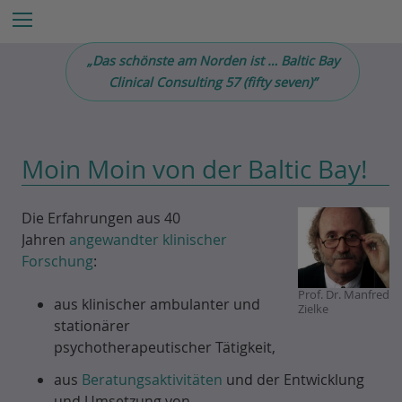
Z
Menu
u
m
„Das schönste am Norden ist … Baltic Bay
I
Clinical Consulting 57 (fifty seven)”
n
h
a
l
Moin Moin von der Baltic Bay!
t
e
Die Erfahrungen aus 40
s
Jahren
angewandter klinischer
p
Forschung
:
r
i
Prof. Dr. Manfred
aus klinischer ambulanter und
Zielke
n
stationärer
g
psychotherapeutischer Tätigkeit,
e
n
aus
Beratungsaktivitäten
und der Entwicklung
und Umsetzung von