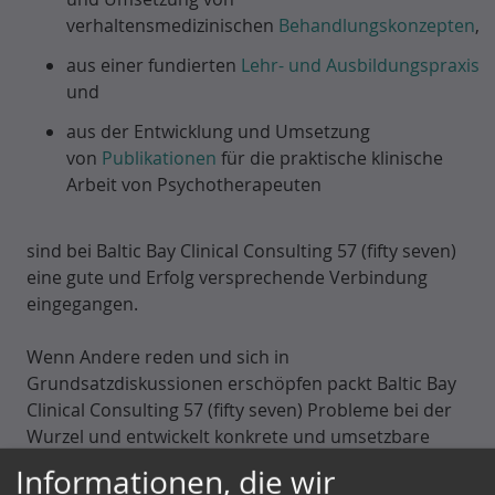
verhaltensmedizinischen
Behandlungskonzepten
,
aus einer fundierten
Lehr- und Ausbildungspraxis
und
aus der Entwicklung und Umsetzung
von
Publikationen
für die praktische klinische
Arbeit von Psychotherapeuten
sind bei Baltic Bay Clinical Consulting 57 (fifty seven)
eine gute und Erfolg versprechende Verbindung
eingegangen.
Wenn Andere reden und sich in
Grundsatzdiskussionen erschöpfen packt Baltic Bay
Clinical Consulting 57 (fifty seven) Probleme bei der
Wurzel und entwickelt konkrete und umsetzbare
Handlungskonzepte in der Gesundheitsversorgung
Informationen, die wir
und begleitet die Lösungsansätze bis sie von selbst