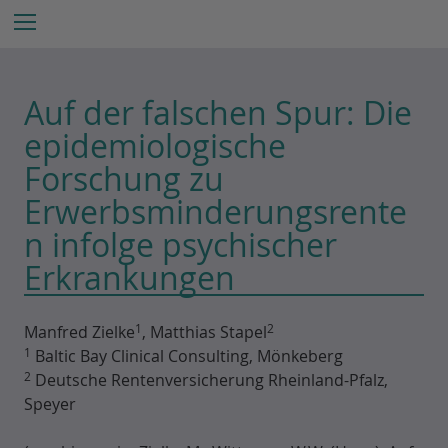
Z
Menu
u
m
I
Auf der falschen Spur: Die
n
h
epidemiologische
a
Forschung zu
l
Erwerbsminderungsrente
t
e
n infolge psychischer
s
Erkrankungen
p
r
i
1
2
Manfred Zielke
, Matthias Stapel
n
1
Baltic Bay Clinical Consulting, Mönkeberg
g
2
Deutsche Rentenversicherung Rheinland-Pfalz,
e
Speyer
n