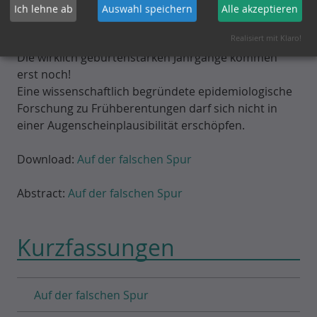
Steigerungsrate der Frühberentungen bei
Ich lehne ab
Auswahl speichern
Alle akzeptieren
psychischen Erkrankungen ist nahezu ausschließlich
der demographischen Entwicklung geschuldet.
Realisiert mit Klaro!
Die wirklich geburtenstarken Jahrgänge kommen
erst noch!
Eine wissenschaftlich begründete epidemiologische
Forschung zu Frühberentungen darf sich nicht in
einer Augenscheinplausibilität erschöpfen.
Download:
Auf der falschen Spur
Abstract:
Auf der falschen Spur
Kurzfassungen
Auf der falschen Spur