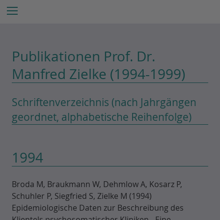
Z
Menu
u
m
I
Publikationen Prof. Dr.
n
h
Manfred Zielke (1994-1999)
a
l
t
Schriftenverzeichnis (nach Jahrgängen
e
geordnet, alphabetische Reihenfolge)
s
p
r
1994
i
n
g
Broda M, Braukmann W, Dehmlow A, Kosarz P,
e
Schuhler P, Siegfried S, Zielke M (1994)
n
Epidemiologische Daten zur Beschreibung des
Klientels psychosomatischer Kliniken - Eine