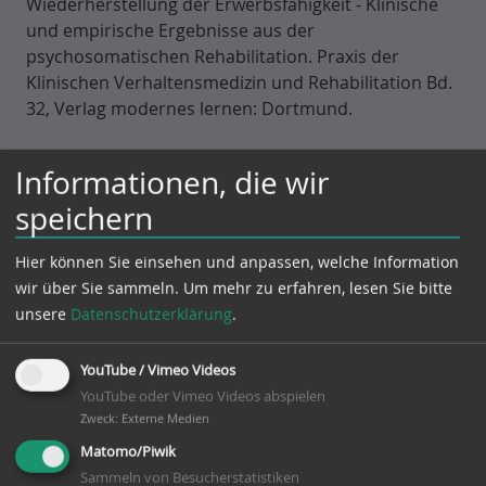
Wiederherstellung der Erwerbsfähigkeit - Klinische
und empirische Ergebnisse aus der
psychosomatischen Rehabilitation. Praxis der
Klinischen Verhaltensmedizin und Rehabilitation Bd.
32, Verlag modernes lernen: Dortmund.
Zielke M (1995) Arbeitsbelastungen und
Informationen, die wir
Krankheitsverläufe bei Patienten mit psychischen
speichern
und psychosomatischen Erkrankungen. Praxis der
Klinischen Verhaltensmedizin und Rehabilitation, 32,
Hier können Sie einsehen und anpassen, welche Information
271-281.
wir über Sie sammeln.
Um mehr zu erfahren, lesen Sie bitte
unsere
Datenschutzerklärung
.
Zielke M (1995) Veränderungen der Arbeits- und
Erwerbsfähigkeit als Kriterien zur Beurteilung der
Wirksamkeit und Wirtschaftlichkeit stationärer
YouTube / Vimeo Videos
Verhaltenstherapie. Praxis der Klinischen
YouTube oder Vimeo Videos abspielen
Verhaltensmedizin und Rehabilitation, 30, 104-130.
Zweck
:
Externe Medien
Matomo/Piwik
Zielke M, Dehmlow A, Broda M, Carls W, Höhn U,
Sammeln von Besucherstatistiken