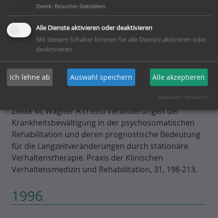
Jahrreiss R, von Keyserlingk H, Kosarz P, Limbacher K,
Zweck
:
Besucher-Statistiken
Meermann R, Missel P, Schuhler P, Siegried J,
Sobottka B (1995) Ermittlung prognostischer
Alle Dienste aktivieren oder deaktivieren
Indikatoren für die Wiederherstellung der
Mit diesem Schalter können Sie alle Dienste aktivieren oder
deaktivieren.
Arbeitsfähigkeit im Verlauf der stationären
Behandlung von psychosomatischen Erkrankungen.
Praxis der Klinischen Verhaltensmedizin und
Ich lehne ab
Auswahl speichern
Alle akzeptieren
Rehabilitation, 30, 139-147.
Realisiert mit Klaro!
Zielke M, Wagner A (1995) Veränderungen der
Krankheitsbewältigung in der psychosomatischen
Rehabilitation und deren prognostische Bedeutung
für die Langzeitveränderungen durch stationäre
Verhaltenstherapie. Praxis der Klinischen
Verhaltensmedizin und Rehabilitation, 31, 198-213.
1996