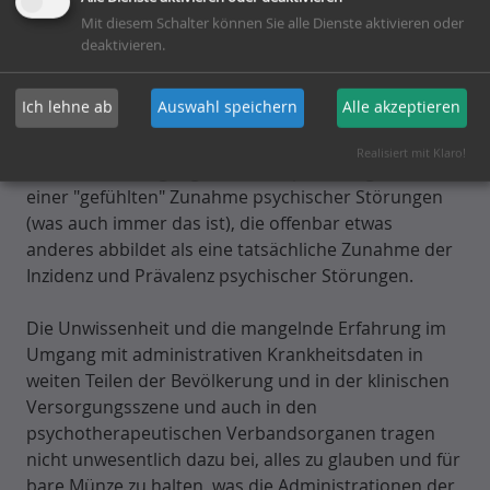
Eine solche Entwicklung würde auch das Anwachsen
Mit diesem Schalter können Sie alle Dienste aktivieren oder
der AU-Tage insgesamt erklären. Aufgrund der
deaktivieren.
administrativen Konventionen und der
Datenqualität der Krankenkassen sind Angaben zu
Ich lehne ab
Auswahl speichern
Alle akzeptieren
den Neuerkrankungen so nicht haltbar, irreführend
und falsch!
Realisiert mit Klaro!
Kritische Versorgungsforscher sprechen gar von
einer "gefühlten" Zunahme psychischer Störungen
(was auch immer das ist), die offenbar etwas
anderes abbildet als eine tatsächliche Zunahme der
Inzidenz und Prävalenz psychischer Störungen.
Die Unwissenheit und die mangelnde Erfahrung im
Umgang mit administrativen Krankheitsdaten in
weiten Teilen der Bevölkerung und in der klinischen
Versorgungsszene und auch in den
psychotherapeutischen Verbandsorganen tragen
nicht unwesentlich dazu bei, alles zu glauben und für
bare Münze zu halten, was die Administrationen der