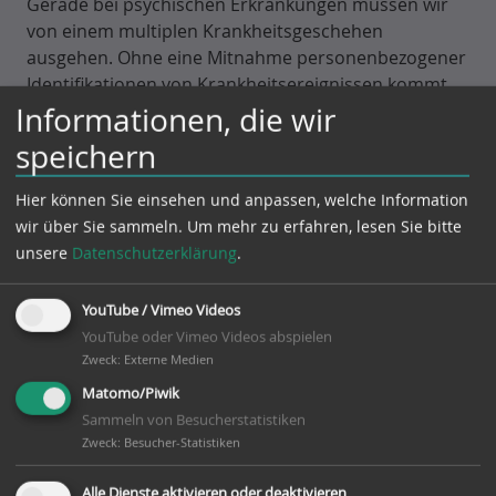
Gerade bei psychischen Erkrankungen müssen wir
von einem multiplen Krankheitsgeschehen
ausgehen. Ohne eine Mitnahme personenbezogener
Identifikationen von Krankheitsereignissen kommt
Informationen, die wir
es seit Jahren durch Mehrfachzählungen zu dem
irreführenden Bild einer nur scheinbaren Explosion
speichern
der Neuerkrankungen. Zudem wird das
unbestrittene Anwachsen der Krankheitstage im
Hier können Sie einsehen und anpassen, welche Information
Wesentlichen durch eine längere Krankheitsdauer je
wir über Sie sammeln.
Um mehr zu erfahren, lesen Sie bitte
Fall verursacht und nicht durch eine Zunahme der
unsere
Datenschutzerklärung
.
Neuerkrankungen.
YouTube / Vimeo Videos
Die Anzahl der Neuerkrankungen ist nach aktuellen
YouTube oder Vimeo Videos abspielen
wissenschaftlich belastbaren Veröffentlichungen
Zweck
:
Externe Medien
weitgehend konstant.
Matomo/Piwik
Sammeln von Besucherstatistiken
Wir haben es eher mit einem Rückgang von
Zweck
:
Besucher-Statistiken
kurzdauernden AU-Fällen und einer gleichzeitigen
Zunahme längerdauernder Krankheitsfälle zu tun.
Alle Dienste aktivieren oder deaktivieren