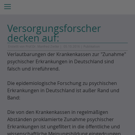
Z
Menu
u
m
I
Versorgungsforscher
n
decken auf:
h
a
Erstellt von Prof.Dr. Manfred Zielke |
05.10.2016
|
Publikation
l
Verlautbarungen der Krankenkassen zur "Zunahme"
t
psychischer Erkrankungen in Deutschland sind
e
falsch und irreführend.
s
p
Die epidemiologische Forschung zu psychischen
r
Erkrankungen in Deutschland ist außer Rand und
i
Band:
n
g
Die von den Krankenkassen in regelmäßigen
e
Abständen proklamierte Zunahme psychischer
n
Erkrankungen ist ungefiltert in die öffentliche und
wissenschaftliche Meinungsbildung eingedrungen,